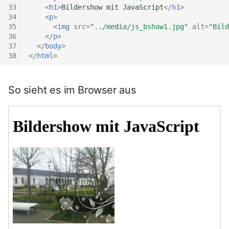
33
<
h1
>
Bildershow mit JavaScript
</
h1
>
34
<
p
>
35
<
img
src
=
"../media/js_bshow1.jpg"
alt
=
"Bild
36
</
p
>
37
</
body
>
38
</
html
>
So sieht es im Browser aus