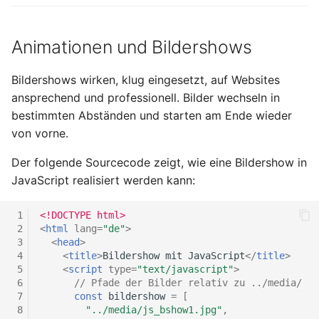
Animationen und Bildershows
Bildershows wirken, klug eingesetzt, auf Websites
ansprechend und professionell. Bilder wechseln in
bestimmten Abständen und starten am Ende wieder
von vorne.
Der folgende Sourcecode zeigt, wie eine Bildershow in
JavaScript realisiert werden kann:
 1
<!DOCTYPE html>
 2
<
html
lang
=
"de"
>
 3
<
head
>
 4
<
title
>
Bildershow mit JavaScript
</
title
>
 5
<
script
type
=
"text/javascript"
>
 6
// Pfade der Bilder relativ zu ../media/
 7
const
bildershow
=
[
 8
"../media/js_bshow1.jpg"
,