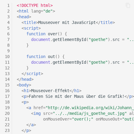
4.5.1 Selbsttest zum
6.4.13 Selbsttest zu
 1
<!DOCTYPE html>
gesamten Kapitel HTML
Positionieren von CSS-
 2
<
html
lang
=
"de"
>
Elementen
 3
<
head
>
 4
<
title
>
Mouseover mit JavaScript
</
title
>
4.5.2 Aufgabe zum Kapitel
 5
<
script
>
HTML
6.5 CSS-Tipps
 6
function
over
()
{
 7
document
.
getElementById
(
"goethe"
).
src
=
"..
6.5.1 Normalize.css
 8
}
 9
10
function
out
()
{
6.5.2 Strukturierter Aufbau
11
document
.
getElementById
(
"goethe"
).
src
=
"..
einer CSS-Datei
12
}
13
</
script
>
14
</
head
>
6.5.3 SCSS, Sass und Less
15
<
body
>
16
<
h1
>
Mouseover-Effekt
</
h1
>
6.6 Selbsttest, Aufgabe und
17
<
p
>
Fahren Sie mit der Maus über die Grafik!
</
p
>
18
<
p
>
Zusammenfassung zum
19
<
a
href
=
"http://de.wikipedia.org/wiki/Johann_
Kapitel CSS
20
<
img
src
=
"../../media/js_goethe_out.jpg"
al
21
onMouseOver
=
"over();"
onMouseOut
=
"out(
22
</
a
>
23
</
p
>