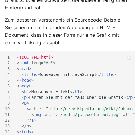
Grafik z. B. einen schwarzen, die andere einen grünen
Grundlagen der CSS-
2.7.4 Festplatten und ihre
Hintergrund hat.
4.2.9 Die Elemente figure
Formatierung
Lebensdauer
und figcaption nutzen
Zum besseren Verständnis ein Sourcecode-Beispiel.
6.3 Erweiterung der CSS-
2.7.5 Festplattenverbund
Sie sehen in der folgenden Abbildung ein HTML-
4.2.10 SVG-Grafiken
Formatierung
Dokument, dass in dieser Form nur eine Grafik mit
verwenden
2.8 Selbsttest zu Linux
einer Verlinkung ausgibt:
6.3.1
4.2.11 Medien einbinden
Hintergrundformatierung
 1
<!DOCTYPE html>
 2
<
html
lang
=
"de"
>
4.2.12 Tabellen erstellen
6.3.2 Schriftformatierung
 3
<
head
>
 4
<
title
>
Mouseover mit JavaScript
</
title
>
 5
</
head
>
4.2.13 Weitere HTML-
6.3.3 Absätze und
 6
<
body
>
Elemente
Ausrichtungen
 7
<
h1
>
Mouseover-Effekt
</
h1
>
 8
<
p
>
Fahren Sie mit der Maus über die Grafik!
</
p
>
 9
<
p
>
4.2.14 Selbsttest zu HTML-
6.3.4 Listenformatierung
10
<
a
href
=
"http://de.wikipedia.org/wiki/Johann_
Dokument erstellen
11
<
img
src
=
"../media/js_goethe_out.jpg"
alt
=
"
6.3.5 Selbsttest zu
12
</
a
>
13
</
p
>
4.3 HTML-Formulare
Erweiterung der CSS-
14
</
body
>
Formatierung