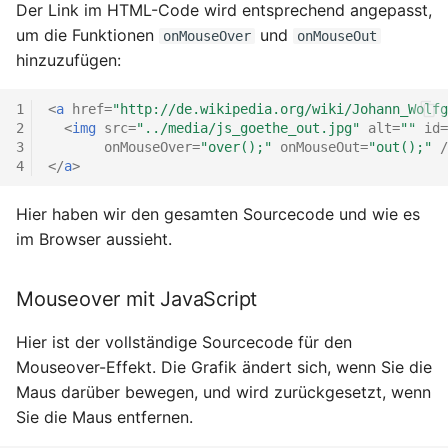
Der Link im HTML-Code wird entsprechend angepasst,
(`padding`)
4.3.8 Selbsttest zu HTML-
um die Funktionen
und
onMouseOver
onMouseOut
Formulare
hinzuzufügen:
6.4.7 Formulare formatieren
4.4 HTML Hinweise und
1
<
a
href
=
"http://de.wikipedia.org/wiki/Johann_Wolfg
Tipps
6.4.8 Das Box-Modell
2
<
img
src
=
"../media/js_goethe_out.jpg"
alt
=
""
id
=
3
onMouseOver
=
"over();"
onMouseOut
=
"out();"
/
4.4.1 Responsive Design
6.4.9 CSS Float
4
</
a
>
und Mobile First
6.4.10 CSS Flexbox –
Hier haben wir den gesamten Sourcecode und wie es
4.4.2 Konventionen über
Basiskonzept
im Browser aussieht.
Dateinamen
6.4.11 CSS Flexbox –
Mouseover mit JavaScript
4.4.3 Sonderzeichen und
Verteilung auf Hauptachse
Umlaute
und Querachse
Hier ist der vollständige Sourcecode für den
Mouseover-Effekt. Die Grafik ändert sich, wenn Sie die
4.5 Zusammenfassung
6.4.12 CSS Multiline
Maus darüber bewegen, und wird zurückgesetzt, wenn
Kapitel HTML
Flexbox
Sie die Maus entfernen.