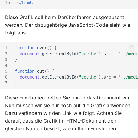
15
</
html
>
4.3.1 Formulare erstellen
6.4 Positionieren von CSS-
Diese Grafik soll beim Darüberfahren ausgetauscht
Elementen
4.3.2 Eingabefelder input
werden. Der dazugehörige JavaScript-Code sieht wie
folgt aus:
6.4.1 Größe von Elementen
4.3.3 Attribute für das
input-Element
1
function
over
()
{
6.4.2 Positionierung von
2
document
.
getElementById
(
"goethe"
).
src
=
"../medi
Elementen
3
}
4.3.4 Radio Buttons und
4
Checkboxen
5
function
out
()
{
6.4.3 Anzeigeoptionen für
6
document
.
getElementById
(
"goethe"
).
src
=
"../medi
Elemente
4.3.5 Eingabebereiche
7
}
textarea
6.4.4 Rahmengestaltung
Diese Funktionen betten Sie nun in das Dokument ein.
4.3.6 Auswahllisten select
Nun müssen wir sie nur noch auf die Grafik anwenden.
6.4.5 Außenabstand
Dazu verändern wir den Link wie folgt. Achten Sie
(`margin`)
4.3.7 Buttons und
darauf, dass die Grafik im HTML-Dokument den
Absenden von Formularen
gleichen Namen besitzt, wie in Ihren Funktionen.
6.4.6 Innenabstand