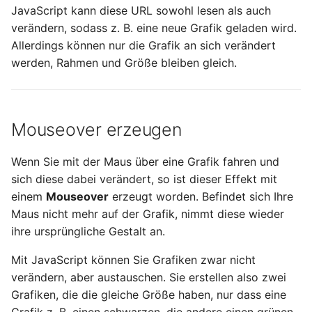
JavaScript kann diese URL sowohl lesen als auch
4.2.3 HTML-Seitenstruktur
6.2.11 ID-Selektoren –
2.5.9 Archivierungs- und
verändern, sodass z. B. eine neue Grafik geladen wird.
im Überblick
Individualformate
Komprimierungsbefehle
Allerdings können nur die Grafik an sich verändert
definieren
werden, Rahmen und Größe bleiben gleich.
4.2.4 HTML-Struktur:
2.5.10 Netzwerkbefehle
Kommentare,
6.2.12 Der Unterschied
Zeilenumbrüche und
zwischen Klassen und IDs
2.6 Bash
Absätze
Mouseover erzeugen
6.2.13 Pseudoklassen
2.7 Dateisysteme und Linux
4.2.5 HTML-Struktur: Listen
Wenn Sie mit der Maus über eine Grafik fahren und
6.2.14 Selektoren und
2.7.1 Dateisystem-
sich diese dabei verändert, so ist dieser Effekt mit
4.2.6 HTML-Struktur:
Spezifität
Hierarchie und Struktur
einem
Mouseover
erzeugt worden. Befindet sich Ihre
Elemente für
Maus nicht mehr auf der Grafik, nimmt diese wieder
Formatierungen
6.2.15 Exkurs:
2.7.2 Wichtige
ihre ursprüngliche Gestalt an.
Eigenschaftswerte,
Dateisysteme
4.2.7 Links und Anker im
Längenmaße, Farben,
Mit JavaScript können Sie Grafiken zwar nicht
HTML-Dokument
Schlüsselwörter
2.7.3
verändern, aber austauschen. Sie erstellen also zwei
Dateisystemoperationen
Grafiken, die die gleiche Größe haben, nur dass eine
4.2.8 Grafiken einbinden
6.2.16 Selbsttest zu