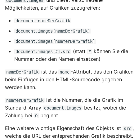
und bietet verschiedene
document.images
3.5Netzwerkprotokolle
Header
einbinden
i
Möglichkeiten, auf Grafiken zuzugreifen:
2.5.1 Paketverwaltung
t
3.6 MAC und IP-Adressen
4.1.5 Attribute zum Header-
6.2.4 Kommentare im
document.nameDerGrafik
Element meta
Stylesheet
2.5.2 Dateisystembefehle
i
und Operatoren
3.7Grundlegende Linux-
document.images[nameDerGrafik]
a
Netzwerkbefehle
4.1.6 Selbsttest zu HTML-
6.2.5 CSS-Formate auf
document.images[nummerDerGrafik]
Grundlagen und Metadaten
HTML-Elemente anwenden
2.5.3 Text- und
l
(statt
können Sie die
document.images[#].src
#
Dateibearbeitung
3.8 Netzwerkhardware
Nummer oder den Namen einsetzen)
i
4.1.7 Wissen anwenden:
6.2.6 Gruppierung
HTML-Metadaten
2.5.4 Systemverwaltung
3.9 Netzwerksicherheit
ist das
-Attribut, das den Grafiken
s
nameDerGrafik
name
6.2.7 Verschachtelung
beim Einfügen in den HTML-Sourcecode gegeben
i
4.2 Ein HTML-Dokument
2.5.5 Finden und Ersetzen
3.10 Netzwerkmanagement
werden kann.
erstellen
6.2.8 Sammeleigenschaften
e
2.5.6 Rechte ändern
ist die Nummer, die die Grafik im
nummerDerGrafik
r
4.2.1 HTML-Seitenstruktur
6.2.9 Die Elemente `div`
Standard-Array
besitzt, wobei die
document.images
und `span`
2.5.7 Systeminformationen
Zählung bei
beginnt.
0
t
4.2.2 HTML-Seitenstruktur
Eine weitere wichtige Eigenschaft des Objekts ist
,
src
2
6.2.10 Klassenselektoren
2.5.8 Prozessmanagement
welche die URL der entsprechenden Grafik beschreibt.