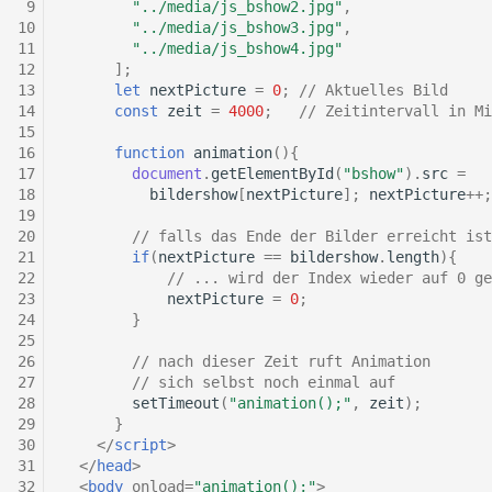
 9
"../media/js_bshow2.jpg"
,
10
"../media/js_bshow3.jpg"
,
11
"../media/js_bshow4.jpg"
12
];
13
let
nextPicture
=
0
;
// Aktuelles Bild
14
const
zeit
=
4000
;
// Zeitintervall in Mi
15
16
function
animation
(){
17
document
.
getElementById
(
"bshow"
).
src
=
18
bildershow
[
nextPicture
];
nextPicture
++
;
19
20
// falls das Ende der Bilder erreicht ist
21
if
(
nextPicture
==
bildershow
.
length
){
22
// ... wird der Index wieder auf 0 ge
23
nextPicture
=
0
;
24
}
25
26
// nach dieser Zeit ruft Animation 
27
// sich selbst noch einmal auf
28
setTimeout
(
"animation();"
,
zeit
);
29
}
30
</
script
>
31
</
head
>
32
<
body
onload
=
"animation();"
>