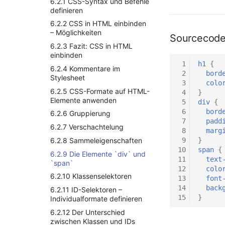
2.5.2 Dateisystembefehle und
6.2.1 CSS-Syntax und Befehle
5.5 Selbsttest zum gesamten
3.5Netzwerkprotokolle
Syntax
Operatoren
definieren
Kapitel DOM
3.6 MAC und IP-Adressen
4.1.4 Elemente im HTML-
2.5.3 Text- und
6.2.2 CSS in HTML einbinden
Header
Dateibearbeitung
3.7Grundlegende Linux-
– Möglichkeiten
Sourcecode
Netzwerkbefehle
4.1.5 Attribute zum Header-
2.5.4 Systemverwaltung
6.2.3 Fazit: CSS in HTML
Element meta
3.8 Netzwerkhardware
einbinden
2.5.5 Finden und Ersetzen
 1
h1
{
4.1.6 Selbsttest zu HTML-
3.9 Netzwerksicherheit
6.2.4 Kommentare im
2.5.6 Rechte ändern
Grundlagen und Metadaten
 2
bord
Stylesheet
3.10 Netzwerkmanagement
 3
colo
2.5.7 Systeminformationen
4.1.7 Wissen anwenden:
6.2.5 CSS-Formate auf HTML-
 4
}
HTML-Metadaten
2.5.8 Prozessmanagement
Elemente anwenden
 5
div
{
4.2 Ein HTML-Dokument
 6
bord
2.5.9 Archivierungs- und
6.2.6 Gruppierung
erstellen
 7
padd
Komprimierungsbefehle
6.2.7 Verschachtelung
 8
marg
4.2.1 HTML-Seitenstruktur
2.5.10 Netzwerkbefehle
 9
}
6.2.8 Sammeleigenschaften
4.2.2 HTML-Seitenstruktur 2
2.6 Bash
10
span
{
6.2.9 Die Elemente `div` und
4.2.3 HTML-Seitenstruktur im
11
text
2.7 Dateisysteme und Linux
`span`
Überblick
12
colo
2.7.1 Dateisystem-Hierarchie
6.2.10 Klassenselektoren
13
font
4.2.4 HTML-Struktur:
und Struktur
14
back
6.2.11 ID-Selektoren –
Kommentare, Zeilenumbrüche
15
}
2.7.2 Wichtige Dateisysteme
Individualformate definieren
und Absätze
2.7.3 Dateisystemoperationen
6.2.12 Der Unterschied
4.2.5 HTML-Struktur: Listen
zwischen Klassen und IDs