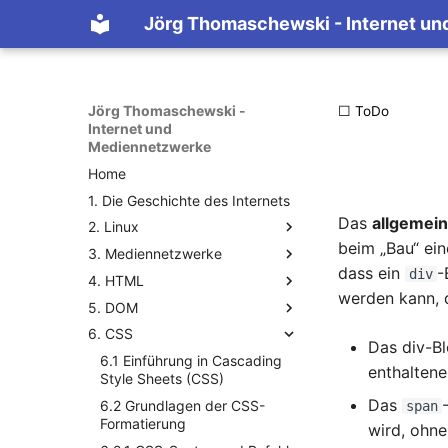
Jörg Thomaschewski - Internet u
Jörg Thomaschewski -
☐ ToDo
Internet und
Mediennetzwerke
Home
1. Die Geschichte des Internets
Das
allgemei
2. Linux
beim „Bau“ ein
3. Mediennetzwerke
2.1 Die Geschichte von Linux
dass ein
-
div
4. HTML
2.2 Wichtige Linux-Konzepte
3.1 Die Geschichte der
werden kann, 
Mediennetzwerke
5. DOM
2.3 Erstes Login auf dem
4.1 HTML-Grundlagen und
Linux-Server
3.2 Beispiele warum
Metadaten
6. CSS
5.1 Einführung in das
Netzwerkwissen wichtig ist
Das div-Bl
2.4 Erste Schritte im
4.1.1 Sinn und Zweck von
Document Object Model
6.1 Einführung in Cascading
Dateisystem
3.3 Generelle
HTML
enthaltene
5.2 Grundlagen von DOM
Style Sheets (CSS)
Netzwerktopologien und
2.5 Linux-Befehle
4.1.2 Entstehung von HTML
Das
5.3 Navigieren im DOM-Baum
6.2 Grundlagen der CSS-
Netzwerktypen
span
und W3C
2.5.1 Paketverwaltung
Formatierung
wird, ohn
5.4 Anwendungsbeispiele
3.4 ISO/OSI Schichtenmodell
4.1.3 Einführung in die HTML-