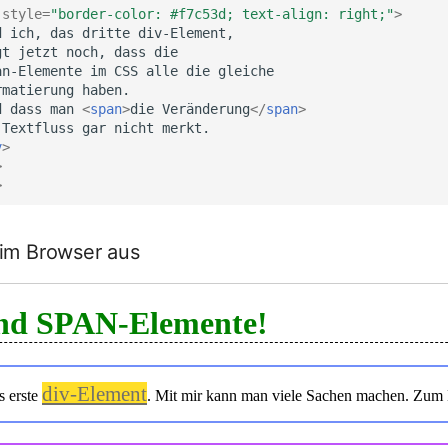
style
=
"border-color: #f7c53d; text-align: right;"
>
d dass man 
<
span
>
die Veränderung
</
span
>
v
>
>
>
 im Browser aus