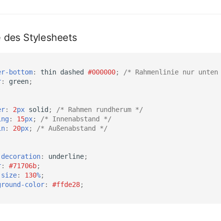
 des Stylesheets
er-bottom
:
thin
dashed
#000000
;
/* Rahmenlinie nur unten
r
:
green
;
er
:
2
px
solid
;
/* Rahmen rundherum */
ing
:
15
px
;
/* Innenabstand */
in
:
20
px
;
/* Außenabstand */
-decoration
:
underline
;
r
:
#71706b
;
-size
:
130
%
;
ground-color
:
#ffde28
;