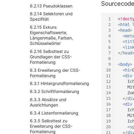
2.7.4 Festplatten und ihre
4.2.6 HTML-Struktur:
Sourcecod
Lebensdauer
6.2.13 Pseudoklassen
Elemente für Formatierungen
2.7.5 Festplattenverbund
6.2.14 Selektoren und
4.2.7 Links und Anker im
 1
<!doct
Spezifität
HTML-Dokument
2.8 Selbsttest zu Linux
 2
<
html
6.2.15 Exkurs:
4.2.8 Grafiken einbinden
 3
<
head
>
Eigenschaftswerte,
4.2.9 Die Elemente figure und
 4
<
met
Längenmaße, Farben,
figcaption nutzen
 5
<
tit
Schlüsselwörter
 6
<
lin
4.2.10 SVG-Grafiken
6.2.16 Selbsttest zu
 7
</
head
verwenden
Grundlagen der CSS-
 8
4.2.11 Medien einbinden
Formatierung
 9
<
body
>
4.2.12 Tabellen erstellen
6.3 Erweiterung der CSS-
10
<
h1
>
Formatierung
11
<
div
4.2.13 Weitere HTML-
12
    Ic
Elemente
6.3.1 Hintergrundformatierung
13
4.2.14 Selbsttest zu HTML-
6.3.2 Schriftformatierung
14
Dokument erstellen
15
</
di
6.3.3 Absätze und
16
<
div
4.3 HTML-Formulare
Ausrichtungen
17
4.3.1 Formulare erstellen
6.3.4 Listenformatierung
18
4.3.2 Eingabefelder input
6.3.5 Selbsttest zu
19
Erweiterung der CSS-
20
<
s
4.3.3 Attribute für das input-
Formatierung
21
</
di