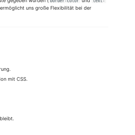
bute gegeben wurden (
und
border-color
text-
ermöglicht uns große Flexibilität bei der
rung.
ion mit CSS.
leibt.