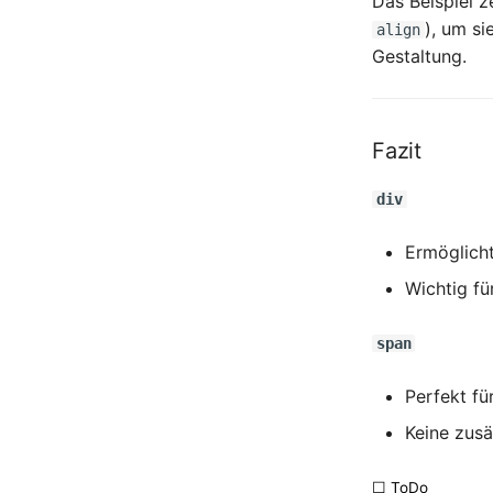
Das Beispiel z
7.3.1 Variablen
), um si
align
7.3.2 Arrays
Gestaltung.
7.3.3 Operatoren
7.3.4 Umwandlung von
Variablentypen
7.3.5 If und Switch
Fazit
7.3.6 Schleifen
div
7.3.7 Funktionen
7.3.8 Selbsttest zu
Ermöglicht
Grundprinzipien der
Programmierung
Wichtig fü
7.4 Objektorientierung in
JavaScript
span
7.4.1 Objektorientierte
Programmierung
Perfekt fü
7.4.2 Objekte mit Object
Literals erstellen
Keine zusä
7.4.3 Objekte mit Konstruktor-
Funktionen erstellen
☐ ToDo