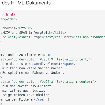
e des HTML-Dokuments
ype html>
lang
=
"de"
>
a
charset
=
"utf-8"
>
le
>
DIV und SPAN im Vergleich
</
title
>
k
rel
=
"stylesheet"
type
=
"text/css"
href
=
"css_bsp_divunds
>
DIV- und SPAN-Elemente!
</
h1
>
style
=
"border-color: #728ff9; text-align: left;"
>
h bin das erste 
<
span
>
div-Element
</
span
>
v
>
style
=
"border-color: #be54fa; text-align: center;"
>
pan
>
in der Mitte an
</
span
>
v
>