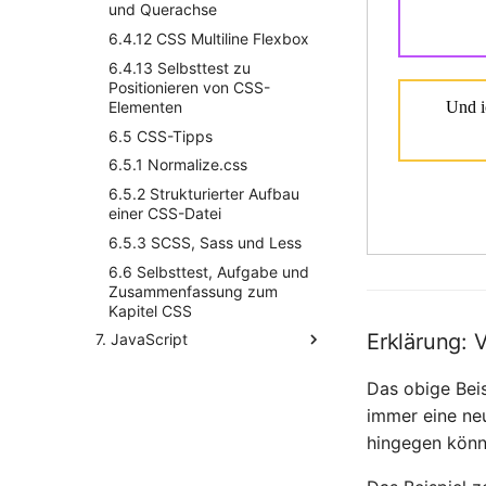
gesamten Kapitel HTML
und Querachse
4.5.2 Aufgabe zum Kapitel
6.4.12 CSS Multiline Flexbox
HTML
6.4.13 Selbsttest zu
Positionieren von CSS-
Elementen
6.5 CSS-Tipps
6.5.1 Normalize.css
6.5.2 Strukturierter Aufbau
einer CSS-Datei
6.5.3 SCSS, Sass und Less
6.6 Selbsttest, Aufgabe und
Zusammenfassung zum
Kapitel CSS
Erklärung:
7. JavaScript
7.1 Einführung in JavaScript
Das obige Beis
7.2 JavaScript in HTML
immer eine ne
einbinden
hingegen könn
7.3 Grundprinzipien der
Programmierung