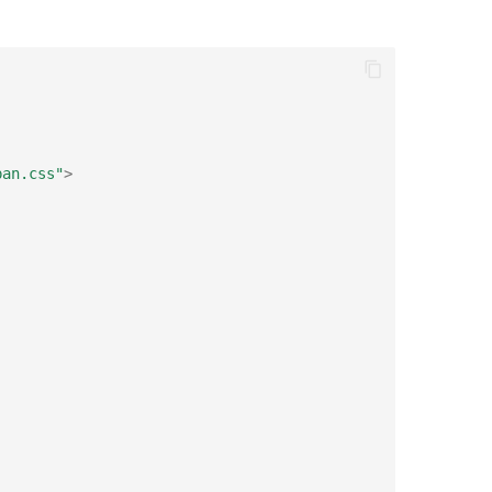
pan.css"
>