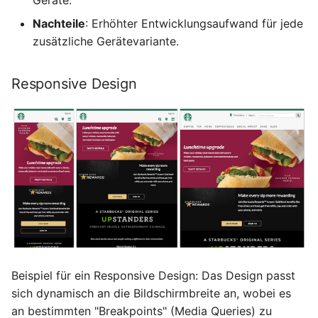
Geräte.
Nachteile
: Erhöhter Entwicklungsaufwand für jede
6.4 Positionieren von CSS-
zusätzliche Gerätevariante.
Elementen
Responsive Design
6.4.1 Größe von Elementen
6.4.2 Positionierung von
Elementen
6.4.3 Anzeigeoptionen für
Elemente
6.4.4 Rahmengestaltung
6.4.5 Außenabstand
Beispiel für ein Responsive Design: Das Design passt
(`margin`)
sich dynamisch an die Bildschirmbreite an, wobei es
an bestimmten "Breakpoints" (Media Queries) zu
6.4.6 Innenabstand