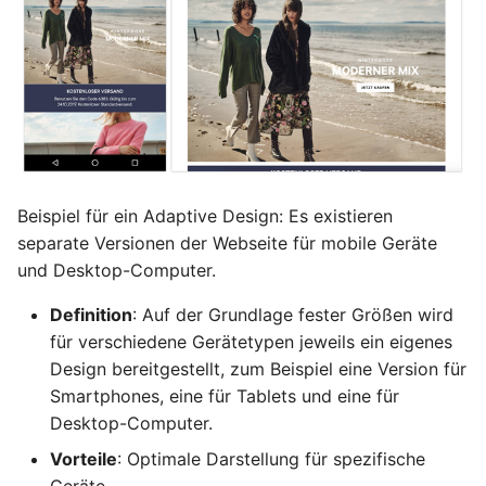
Grundlagen der CSS-
7.5 JavaScript in der Praxis
2.7.4 Festplatten und ihre
Formatierung
Lebensdauer
7.5.1 Einfache Beispiele mit
6.3 Erweiterung der CSS-
window-Objekt
2.7.5 Festplattenverbund
Formatierung
7.5.2 Weitere einfache
2.8 Selbsttest zu Linux
6.3.1
Beispiele
Hintergrundformatierung
Beispiel für ein Adaptive Design: Es existieren
7.5.3 Formulare I:
separate Versionen der Webseite für mobile Geräte
6.3.2 Schriftformatierung
Vollständigkeit prüfen
und Desktop-Computer.
6.3.3 Absätze und
7.5.4 Formulare II:
Definition
: Auf der Grundlage fester Größen wird
Ausrichtungen
Besondere Überprüfungen
für verschiedene Gerätetypen jeweils ein eigenes
Design bereitgestellt, zum Beispiel eine Version für
6.3.4 Listenformatierung
7.5.5 Grafiken einsetzen
Smartphones, eine für Tablets und eine für
Desktop-Computer.
6.3.5 Selbsttest zu
7.6 Zusammenfassung
Erweiterung der CSS-
Vorteile
: Optimale Darstellung für spezifische
Kapitel JavaScript
Formatierung