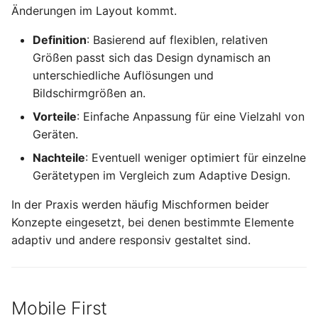
(`padding`)
Änderungen im Layout kommt.
Definition
: Basierend auf flexiblen, relativen
6.4.7 Formulare formatieren
Größen passt sich das Design dynamisch an
unterschiedliche Auflösungen und
6.4.8 Das Box-Modell
Bildschirmgrößen an.
6.4.9 CSS Float
Vorteile
: Einfache Anpassung für eine Vielzahl von
Geräten.
6.4.10 CSS Flexbox –
Nachteile
: Eventuell weniger optimiert für einzelne
Basiskonzept
Gerätetypen im Vergleich zum Adaptive Design.
6.4.11 CSS Flexbox –
In der Praxis werden häufig Mischformen beider
Verteilung auf Hauptachse
Konzepte eingesetzt, bei denen bestimmte Elemente
und Querachse
adaptiv und andere responsiv gestaltet sind.
6.4.12 CSS Multiline
Flexbox
Mobile First