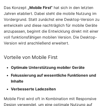
6.4.13 Selbsttest zu
Positionieren von CSS-
Das Konzept
„Mobile First“
hat sich in den letzten
Elementen
Jahren etabliert. Dabei steht die mobile Nutzung im
Vordergrund. Statt zunächst eine Desktop-Version zu
6.5 CSS-Tipps
entwickeln und diese nachträglich für mobile Geräte
anzupassen, beginnt die Entwicklung direkt mit einer
6.5.1 Normalize.css
voll funktionsfähigen mobilen Version. Die Desktop-
Version wird anschließend erweitert.
6.5.2 Strukturierter Aufbau
einer CSS-Datei
Vorteile von Mobile First
6.5.3 SCSS, Sass und Less
Optimale Unterstützung mobiler Geräte
Fokussierung auf wesentliche Funktionen und
6.6 Selbsttest, Aufgabe und
Inhalte
Zusammenfassung zum
Kapitel CSS
Verbesserte Ladezeiten
Mobile First wird oft in Kombination mit Responsive
Design verwendet, um eine optimale Nutzung auf